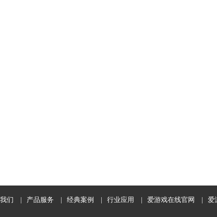
我们
|
产品服务
|
经典案例
|
行业应用
|
爱游戏在线官网
|
爱