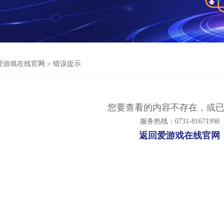
爱游戏在线官网
> 错误提示
您要查看的内容不存在，或
服务热线：0731-81671998
返回爱游戏在线官网