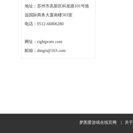
地址：苏州市高新区科发路101号致
远国际商务大厦南楼503室
电话：0512-66806280
网址：rightprom.com
邮箱：dmgis@163.com
梦图爱游戏在线官网
|
关于