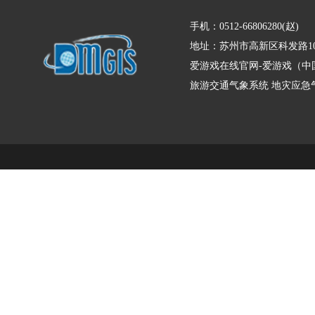
手机：0512-66806280(赵)
地址：苏州市高新区科发路10
爱游戏在线官网-爱游戏（中
旅游交通气象系统
地灾应急