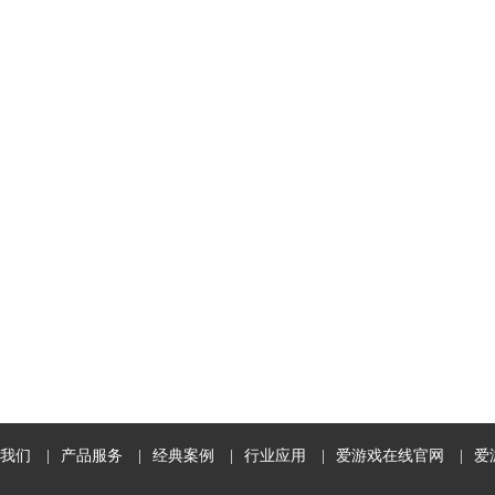
我们
|
产品服务
|
经典案例
|
行业应用
|
爱游戏在线官网
|
爱