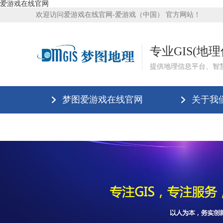
爱游戏在线官网
欢迎访问爱游戏在线官网-爱游戏（中国） 官方网站！
专业GIS(地
提供地理信息平台、智
梦图爱游戏在线官网
关于我
爱游戏在线官网-爱游戏（中国）