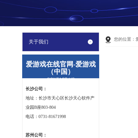
您的位置：
关于我们
爱游戏在线官网-爱游戏
（中国）
CONTACT US
长沙公司：
地址：长沙市天心区长沙天心软件产
业园B座803-804
电话：0731-81671998
苏州公司：