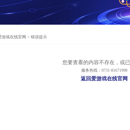
爱游戏在线官网
> 错误提示
您要查看的内容不存在，或
服务热线：0731-81671998
返回爱游戏在线官网