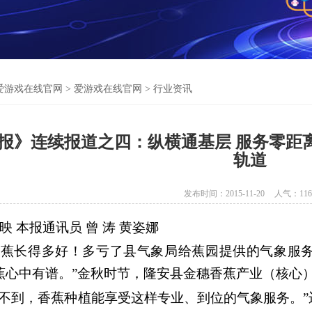
爱游戏在线官网
>
爱游戏在线官网
>
行业资讯
报》连续报道之四：纵横通基层 服务零距
轨道
发布时间：2015-11-20
人气：
116
 映 本报通讯员 曾 涛 黄姿娜
长得多好！多亏了县气象局给蕉园提供的气象服务
蕉心中有谱。”金秋时节，隆安县金穗香蕉产业（核心
想不到，香蕉种植能享受这样专业、到位的气象服务。