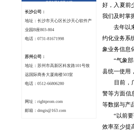
CONTACT US
好，入夏前
长沙公司：
我们及时掌
地址：长沙市天心区长沙天心软件产
去年以
业园B座803-804
约化业务系
电话：0731-81671998
象业务信息
苏州公司：
“气象
地址：苏州市高新区科发路101号致
县统一使用
远国际商务大厦南楼503室
目前，
电话：0512-66806280
警等方面信
网址：rightprom.com
等数据与产
邮箱：dmgis@163.com
“以前
效率至少提