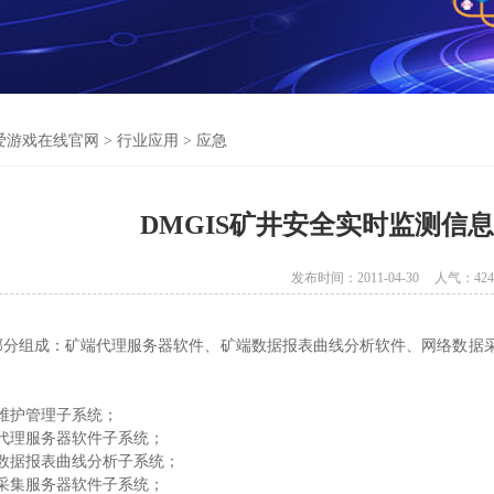
爱游戏在线官网
>
行业应用
>
应急
DMGIS矿井安全实时监测信
发布时间：2011-04-30
人气：
424
组成：矿端代理服务器软件、矿端数据报表曲线分析软件、网络数据采集
维护管理子系统；
理服务器软件子系统；
据报表曲线分析子系统；
集服务器软件子系统；