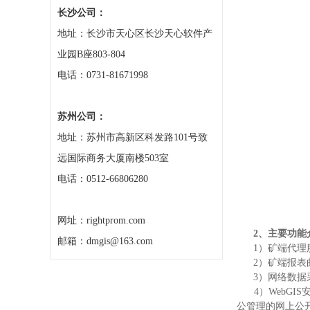
长沙公司：
地址：长沙市天心区长沙天心软件产
业园B座803-804
电话：0731-81671998
苏州公司：
地址：苏州市高新区科发路101号致
远国际商务大厦南楼503室
电话：0512-66806280
网址：rightprom.com
2、主要功能
邮箱：dmgis@163.com
1）矿端代理服
2）矿端报表曲
3）网络数据采
4）WebGI
公管理的网上公