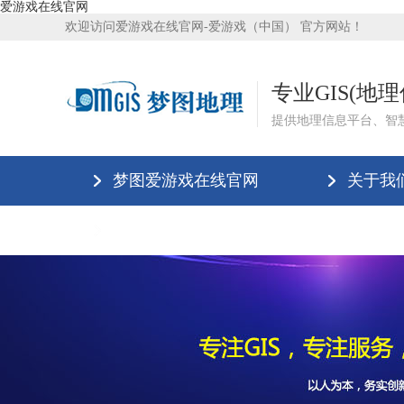
爱游戏在线官网
欢迎访问爱游戏在线官网-爱游戏（中国） 官方网站！
专业GIS(地
提供地理信息平台、智
梦图爱游戏在线官网
关于我
爱游戏在线官网-爱游戏（中国）