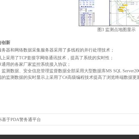
图3 监测点地图显示
与创新
务器和网络数据采集服务器采用了多线程的并行处理技术；
上采用了TCP套接字网络通讯技术，提高了系统的实时性；
通用的各家厂家监控系统接入协议；
测数据、安全信息管理监督数据全部采用大型数据库MS SQL Server20
的监测数据的实时显示上采用了C#高级编程技术提高了浏览终端数据更
IS基于PDA警务通平台