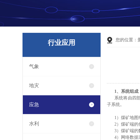
您的位置：
行业应用
气象
地灾
1、系统组成
系统将由四部分
应急
子系统。
1）煤矿地图
水利
2）煤矿端的代
3）煤矿端的数
4）网络数据采