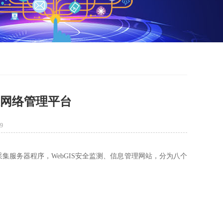
息网络管理平台
9
服务器程序，WebGIS安全监测、信息管理网站，分为八个