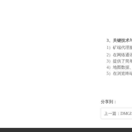
3、关键技术
1）矿端代理服
2）在网络通讯
3）提供了简单
4）地图数据、监
5）在浏览终端
分享到：
上一篇：
DMG