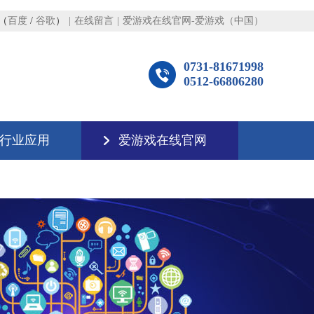
（
百度
/
谷歌
）
|
在线留言
|
爱游戏在线官网-爱游戏（中国）
0731-81671998
0512-66806280
行业应用
爱游戏在线官网