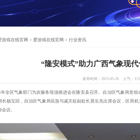
爱游戏在线官网
>
爱游戏在线官网
>
行业资讯
“隆安模式”助力广西气象现
发布时间：2015-05-26
人气：
115
015年全区气象部门为农服务现场推进会在隆安县召开。自治区气象局党
局长杨宝回，自治区气象局应急与减灾处副处长莫生兆出席会议，区局机
加会议。