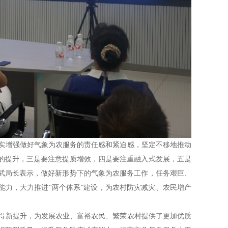
实增强做好气象为农服务的责任感和紧迫感，坚定不移地推动
的提升，三是要注意提质增效，四是要注重融入式发展，五是
武局长表示，做好新形势下的气象为农服务工作，任务艰巨、
能力，大力推进“两个体系”建设，为农村防灾减灾、农民增产
得新提升，为发展农业、富裕农民、繁荣农村提供了更加优质