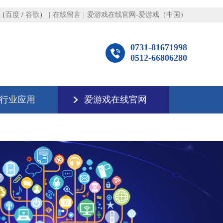
（
百度
/
谷歌
）
|
在线留言
|
爱游戏在线官网-爱游戏（中国）
0731-81671998
0512-66806280
行业应用
爱游戏在线官网