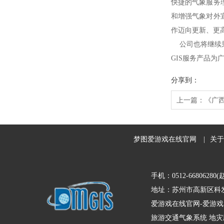
快捷的气象服务
和增强气象对外
作迈向更新、更
公司也将继续秉
GIS服务产品
分享到：
上一篇：
《广
梦图爱游戏在线官网
|
关于
手机：0512-66806280(
地址：苏州市高新区科发
爱游戏在线官网-爱游戏
旅游交通气象系统
地灾