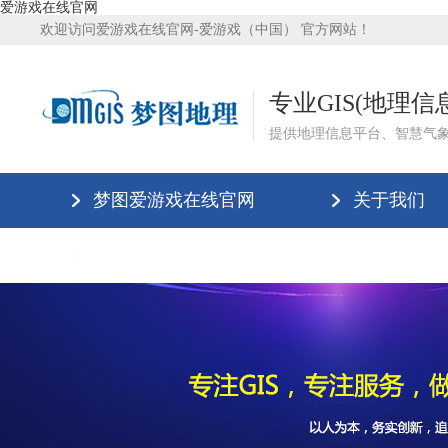
爱游戏在线官网
欢迎访问爱游戏在线官网-爱游戏（中国） 官方网站！
专业GIS(地理
提供地理信息平台、智慧气
梦图爱游戏在线官网
关于我们
爱游戏在线官网-爱游戏（中国）