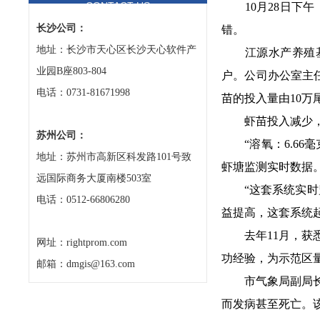
CONTACT US
10月28日下午
长沙公司：
错。
地址：长沙市天心区长沙天心软件产
江源水产养殖基地
业园B座803-804
户。公司办公室主任
电话：0731-81671998
苗的投入量由10万
虾苗投入减少，
苏州公司：
“溶氧：6.66毫
地址：苏州市高新区科发路101号致
虾塘监测实时数据
远国际商务大厦南楼503室
“这套系统实时监
电话：0512-66806280
益提高，这套系统
去年11月，获悉
网址：rightprom.com
功经验，为示范区量
邮箱：dmgis@163.com
市气象局副局长周
而发病甚至死亡。