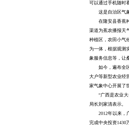
可以通过手机随时
这是自治区气象局
在隆安县香蕉种植
渠道为蕉农播报天
种植区，农田小气
为一体，根据观测
象服务信息等，让
如今，遍布全区的
大户等新型农业经
家气象中心开展了
“广西是农业大省
局长刘家清表示。
2012年以来，广
完成中央投资14