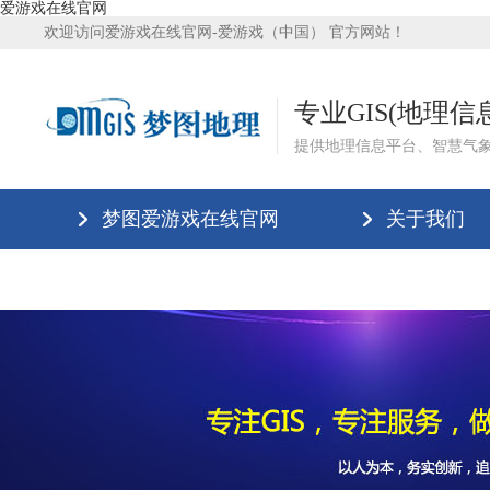
爱游戏在线官网
欢迎访问爱游戏在线官网-爱游戏（中国） 官方网站！
专业GIS(地理
提供地理信息平台、智慧气
梦图爱游戏在线官网
关于我们
爱游戏在线官网-爱游戏（中国）