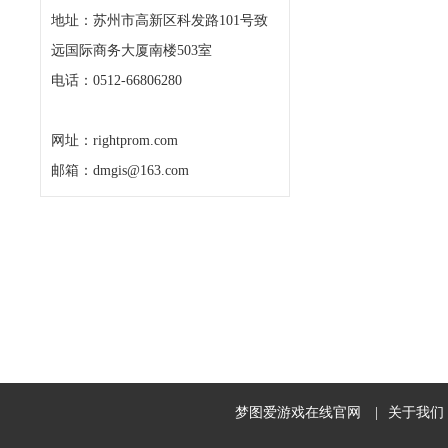
地址：苏州市高新区科发路101号致
远国际商务大厦南楼503室
电话：0512-66806280
网址：rightprom.com
邮箱：dmgis@163.com
梦图爱游戏在线官网
|
关于我们