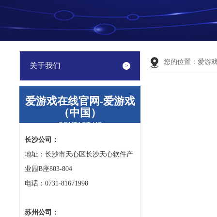
您的位置：
爱游
关于我们
爱游戏在线官网-爱游戏
（中国）
CONTACT US
长沙公司：
地址：长沙市天心区长沙天心软件产
业园B座803-804
电话：0731-81671998
苏州公司：